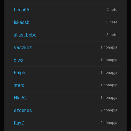
Feco65
2 hete
lukacsb
3 hete
alias_bobo
3 hete
Vaszkez
1 hónapja
diwx
1 hónapja
Ralph
1 hónapja
nfero
1 hónapja
Hlui62
1 hónapja
szdenes
2 hónapja
RayD
2 hónapja