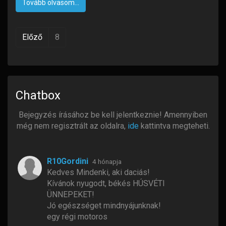
Tovább olvasom...
Előző
8
Chatbox
Bejegyzés írásához be kell jelentkeznie! Amennyiben
még nem regisztrált az oldalra,
ide
kattintva megteheti.
R10Gordini
4 hónapja
Kedves Mindenki, aki daciás!
Kívánok nyugodt, békés HÚSVÉTI
ÜNNEPEKET!
Jó egészséget mindnyájunknak!
egy régi motoros