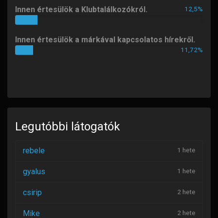
Áldott, boldog húsvétot kívánok!
Innen értesülök a Klubtalálkozókról.
12,5%
12%
Összes üzenet
(723)
Innen értesülök a márkával kapcsolatos hírekről.
11,72%
11%
Legutóbbi látogatók
rebele
1 hete
gyalus
1 hete
csirip
2 hete
Mike
2 hete