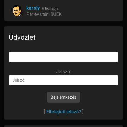
karoly
6 hónapja
Pár év után: BUÉK
Zolkabacsi
6 hónapja
BÚÉK Fiúk
Üdvözlet
Lecso
7 hónapja
Békés Boldog Új Esztendőt kívánunk
mindenkinek.
Jelszó:
R10Gordini
7 hónapja
Jelszó
Üdv!
Olcsó benzinben bővelkedő, békés,
nyugodtabb új évet kívánok, mindenkinek.
[
Elfelejtett jelszó?
]
R10Gordini
7 hónapja
Üdv!
Nagyon boldog, békés KARÁCSONYT kívánok