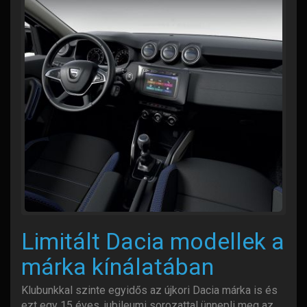
Limitált Dacia modellek a
márka kínálatában
Klubunkkal szinte egyidős az újkori Dacia márka is és
ezt egy 15 éves, jubileumi sorozattal ünnepli meg az