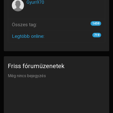
Gyuri970
Összes tag:
1459
Legtöbb online:
719
Friss fórumüzenetek
Még nincs bejegyzés