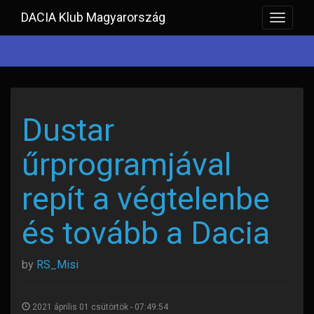
DACIA Klub Magyarország
Toggle
navigat
Dustar
űrprogramjával
repít a végtelenbe
és tovább a Dacia
by
RS_Misi
2021 április 01 csütörtök - 07:49:54