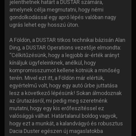
jelenthetnek határt a DUSTAR számára,
amelynek célja megmutatni, hogy némi
gondolkodással egy apró lépés valóban nagy
ugrás lehet egy hosszú úton.
A Földön, a DUSTAR titkos technikai bázisán Alan
Ding, a DUSTAR Operations vezetője elmondta:
“Célkitűzésünk, hogy a legjobb ár-érték arányt
kínáljuk ügyfeleinknek, anélkül, hogy
kompromisszumot kellene kötniük a minőség
terén. Mivel ezt itt, a Földön már elértük,
egyértelmű volt, hogy egy autó űrbe juttatása
lesz a következő lépésünk! Sokan álmodoznak
az űrutazásról, mi pedig meg szeretnénk
mutatni, hogy egy kis erőfeszítéssel ez
valósággá válhat. Határtalanul boldog vagyok,
hogy ezt a munkát, a kalandvágyó és robusztus
Dacia Duster egészen új magaslatokba