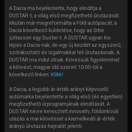
A Dacia ma bejelentette, hogy elindítja a
DUSTAR-t, a világ első megfizethető űrutazását.
Miután már megreformálta a Föld autópiacát, a
Dacia következő küldetése, hogy az űrbe
juttasson egy Duster-t. A DUSTAR ugyan kis
lépés a Dacia-nak, de egy új kezdet az egyszerű,
szórakoztató és izgalmakkal teli űrutazásnak. A
DUSTAR ma indul útnak. Kövessük figyelemmel
a kilövést, magyar idő szerint 10:00-tól a
következő linken:
Klikk!
A Dacia, a legjobb ár-érték arányt képviselő
autómárka bejelentette a világ első (és egyetlen)
megfizethető űrprogramjának elindítását. A
DUSTAR névre keresztelt innovatív, földönkívüli
utazás a mai kilövéssel a kiemelkedő ár-érték
arányú űrutazás hajnalát jelenti.