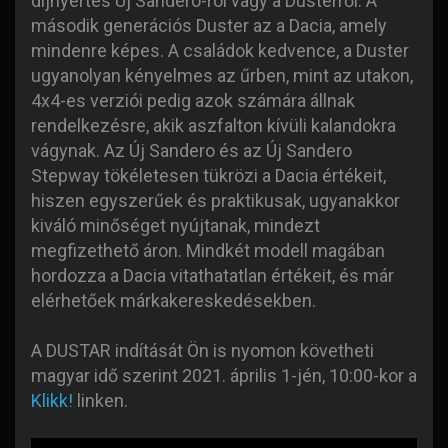
díjnyertes Új Sandero-ról vagy a Dusterről. A
második generációs Duster az a Dacia, amely
mindenre képes. A családok kedvence, a Duster
ugyanolyan kényelmes az űrben, mint az utakon,
4x4-es verziói pedig azok számára állnak
rendelkezésre, akik aszfalton kívüli kalandokra
vágynak. Az Új Sandero és az Új Sandero
Stepway tökéletesen tükrözi a Dacia értékeit,
hiszen egyszerűek és praktikusak, ugyanakkor
kiváló minőséget nyújtanak, mindezt
megfizethető áron. Mindkét modell magában
hordozza a Dacia vitathatatlan értékeit, és már
elérhetőek márkakereskedésekben.
A DUSTAR indítását Ön is nyomon követheti
magyar idő szerint 2021. április 1-jén, 10:00-kor a
Klikk!
linken.