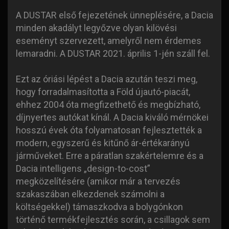
A DUSTAR első fejezetének ünneplésére, a Dacia
minden akadályt legyőzve olyan kilövési
eseményt szervezett, amelyről nem érdemes
lemaradni. A DUSTAR 2021. április 1-jén száll fel.
Ezt az óriási lépést a Dacia azután teszi meg,
hogy forradalmasította a Föld újautó-piacát,
ehhez 2004 óta megfizethető és megbízható,
díjnyertes autókat kínál. A Dacia kiváló mérnökei
hosszú évek óta folyamatosan fejlesztették a
modern, egyszerű és kitűnő ár-értékarányú
járműveket. Erre a páratlan szakértelemre és a
Dacia intelligens „design-to-cost”
megközelítésére (amikor már a tervezés
szakaszában elkezdenek számolni a
költségekkel) támaszkodva a bolygónkon
történő termékfejlesztés során, a csillagok sem