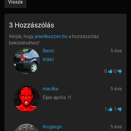
Vissza
3
Hozzászólás
Kérjük, hogy
jelentkezzen be
a hozzászólás
beküldéséhez!
Basic
5 éve
Klikk!
0
0
macilka
5 éve
Éljen április 1!
1
1
Krogergo
5 éve