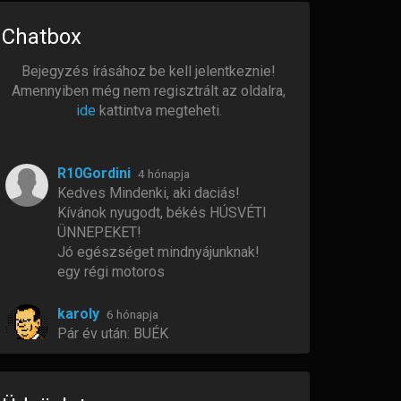
Chatbox
Bejegyzés írásához be kell jelentkeznie!
Amennyiben még nem regisztrált az oldalra,
ide
kattintva megteheti.
R10Gordini
4 hónapja
Kedves Mindenki, aki daciás!
Kívánok nyugodt, békés HÚSVÉTI
ÜNNEPEKET!
Jó egészséget mindnyájunknak!
egy régi motoros
karoly
6 hónapja
Pár év után: BUÉK
Zolkabacsi
6 hónapja
BÚÉK Fiúk