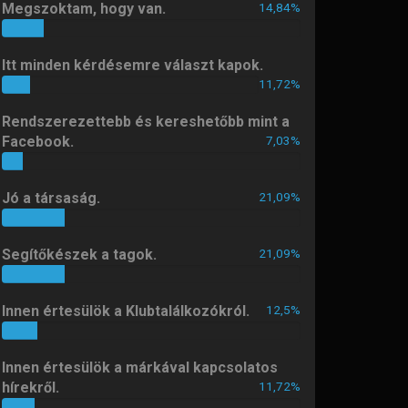
Megszoktam, hogy van.
14,84%
14%
hg6dab
11 hónapja
Itt minden kérdésemre választ kapok.
Sziasztok! Dacia Dokker Artic
11,72%
11%
benzines 2018-as évjáratú autó
huzalozási rajzra lenne szükségem.
Rendszerezettebb és kereshetőbb mint a
Elsősorban a csomagtérben lévő
Facebook.
7,03%
vezetékek, opcionális csatlakozók,
7%
valamint a két első ülés csatlakozói
és annak biztosítéktábla bekötései
Jó a társaság.
21,09%
érdekelnek. Segítségeteket előre is
21%
köszönöm.
Segítőkészek a tagok.
21,09%
nfero
11 hónapja
21%
Üdvözletem.
Innen értesülök a Klubtalálkozókról.
12,5%
12%
Vasi
1 éve
Áldott, boldog húsvétot kívánok!
Innen értesülök a márkával kapcsolatos
hírekről.
11,72%
11%