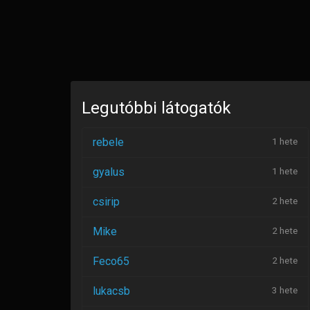
Legutóbbi látogatók
rebele
1 hete
gyalus
1 hete
csirip
2 hete
Mike
2 hete
Feco65
2 hete
lukacsb
3 hete