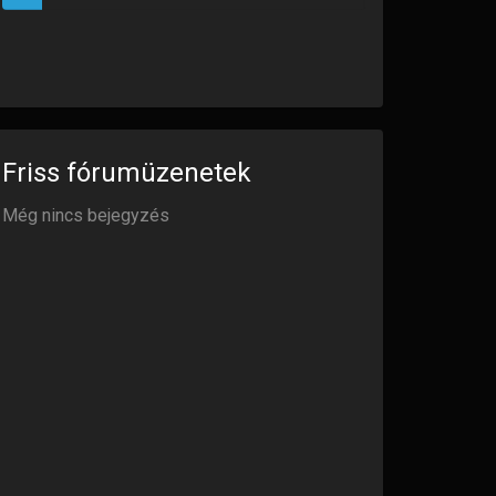
Összes üzenet
(723)
Friss fórumüzenetek
Még nincs bejegyzés