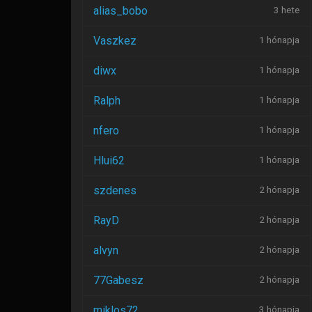
alias_bobo
3 hete
Vaszkez
1 hónapja
diwx
1 hónapja
Ralph
1 hónapja
nfero
1 hónapja
Hlui62
1 hónapja
szdenes
2 hónapja
RayD
2 hónapja
alvyn
2 hónapja
77Gabesz
2 hónapja
miklos72
3 hónapja