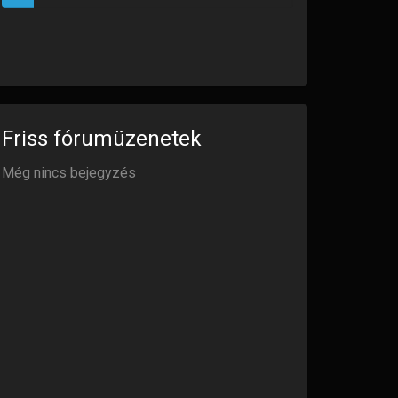
Összes üzenet
(723)
Friss fórumüzenetek
Még nincs bejegyzés