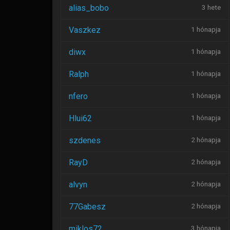
alias_bobo
3 hete
Vaszkez
1 hónapja
diwx
1 hónapja
Ralph
1 hónapja
nfero
1 hónapja
Hlui62
1 hónapja
szdenes
2 hónapja
RayD
2 hónapja
alvyn
2 hónapja
77Gabesz
2 hónapja
miklos72
3 hónapja