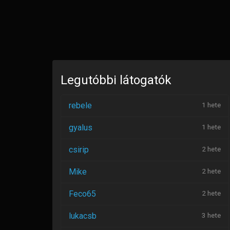
Legutóbbi látogatók
rebele
1 hete
gyalus
1 hete
csirip
2 hete
Mike
2 hete
Feco65
2 hete
lukacsb
3 hete