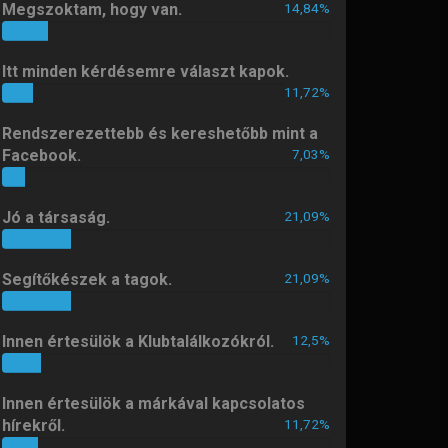
Megszoktam, hogy van.
14,84%
14%
hg6dab
11 hónapja
Itt minden kérdésemre választ kapok.
Sziasztok! Dacia Dokker Artic
11,72%
11%
benzines 2018-as évjáratú autó
huzalozási rajzra lenne szükségem.
Rendszerezettebb és kereshetőbb mint a
Elsősorban a csomagtérben lévő
Facebook.
7,03%
vezetékek, opcionális csatlakozók,
7%
valamint a két első ülés csatlakozói
és annak biztosítéktábla bekötései
Jó a társaság.
21,09%
érdekelnek. Segítségeteket előre is
21%
köszönöm.
Segítőkészek a tagok.
21,09%
nfero
11 hónapja
21%
Üdvözletem.
Innen értesülök a Klubtalálkozókról.
12,5%
12%
Vasi
1 éve
Áldott, boldog húsvétot kívánok!
Innen értesülök a márkával kapcsolatos
hírekről.
11,72%
11%