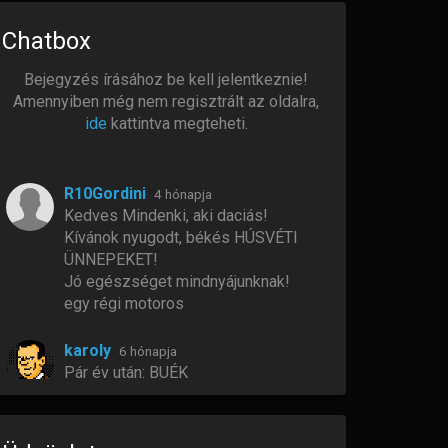
Chatbox
Bejegyzés írásához be kell jelentkeznie!
Amennyiben még nem regisztrált az oldalra,
ide
kattintva megteheti.
R10Gordini
4 hónapja
Kedves Mindenki, aki daciás!
Kívánok nyugodt, békés HÚSVÉTI
ÜNNEPEKET!
Jó egészséget mindnyájunknak!
egy régi motoros
karoly
6 hónapja
Pár év után: BUÉK
Zolkabacsi
6 hónapja
BÚÉK Fiúk