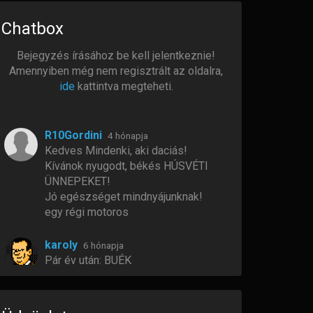
Chatbox
Bejegyzés írásához be kell jelentkeznie!
Amennyiben még nem regisztrált az oldalra,
ide
kattintva megteheti.
R10Gordini
4 hónapja
Kedves Mindenki, aki daciás!
Kívánok nyugodt, békés HÚSVÉTI
ÜNNEPEKET!
Jó egészséget mindnyájunknak!
egy régi motoros
karoly
6 hónapja
Pár év után: BUÉK
Zolkabacsi
7 hónapja
BÚÉK Fiúk