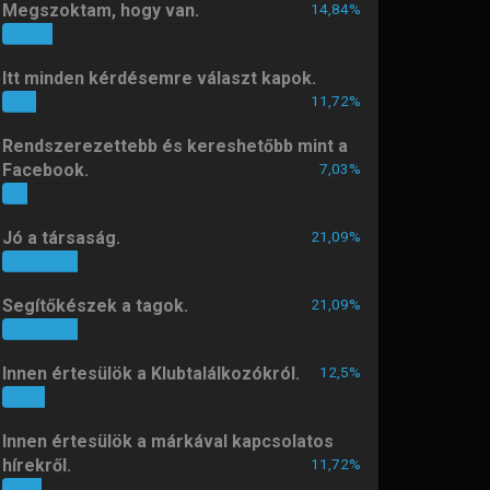
Megszoktam, hogy van.
14,84%
14%
hg6dab
11 hónapja
Itt minden kérdésemre választ kapok.
Sziasztok! Dacia Dokker Artic
11,72%
11%
benzines 2018-as évjáratú autó
huzalozási rajzra lenne szükségem.
Rendszerezettebb és kereshetőbb mint a
Elsősorban a csomagtérben lévő
Facebook.
7,03%
vezetékek, opcionális csatlakozók,
7%
valamint a két első ülés csatlakozói
és annak biztosítéktábla bekötései
Jó a társaság.
21,09%
érdekelnek. Segítségeteket előre is
21%
köszönöm.
Segítőkészek a tagok.
21,09%
nfero
11 hónapja
21%
Üdvözletem.
Innen értesülök a Klubtalálkozókról.
12,5%
12%
Vasi
1 éve
Áldott, boldog húsvétot kívánok!
Innen értesülök a márkával kapcsolatos
hírekről.
11,72%
11%