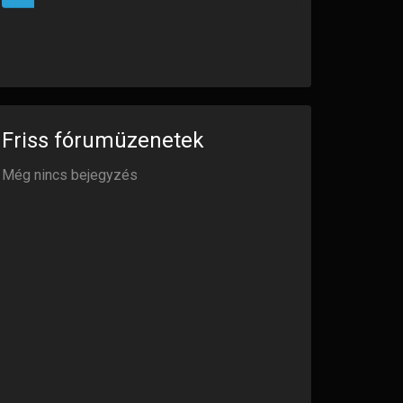
Összes üzenet
(723)
Friss fórumüzenetek
Még nincs bejegyzés