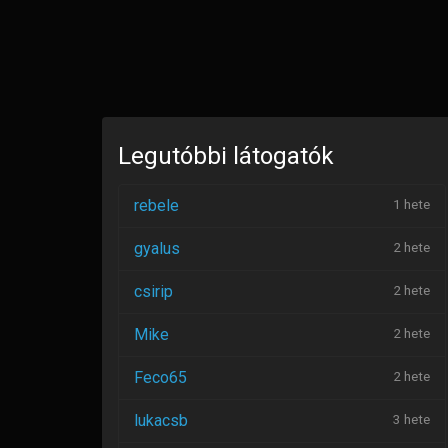
Legutóbbi látogatók
rebele
1 hete
gyalus
2 hete
csirip
2 hete
Mike
2 hete
Feco65
2 hete
lukacsb
3 hete