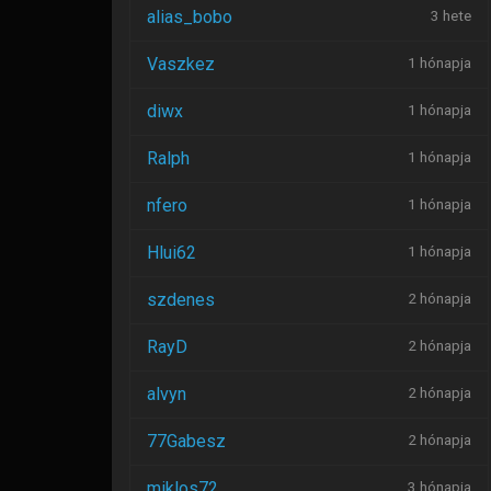
alias_bobo
3 hete
Vaszkez
1 hónapja
diwx
1 hónapja
Ralph
1 hónapja
nfero
1 hónapja
Hlui62
1 hónapja
szdenes
2 hónapja
RayD
2 hónapja
alvyn
2 hónapja
77Gabesz
2 hónapja
miklos72
3 hónapja