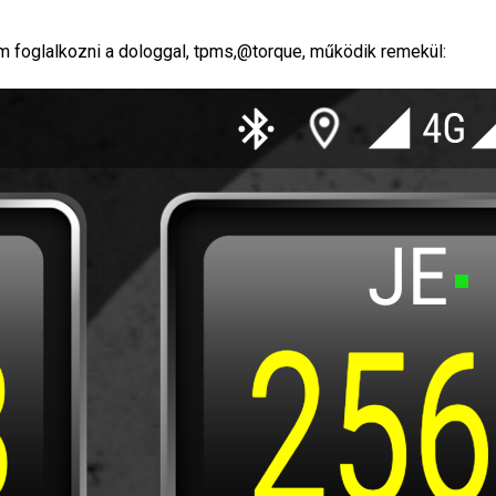
őm foglalkozni a dologgal, tpms,@torque, működik remekül: