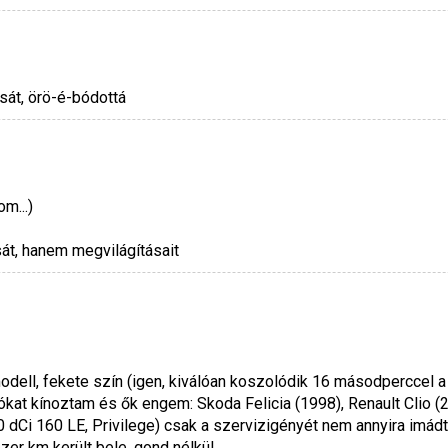
sát, örö-é-bódottá
m...)
át, hanem megvilágításait
ell, fekete szín (igen, kiválóan koszolódik 16 másodperccel a m
ókat kínoztam és ők engem: Skoda Felicia (1998), Renault Clio (
0 dCi 160 LE, Privilege) csak a szervizigényét nem annyira imád
er km került bele, gond nélkül.