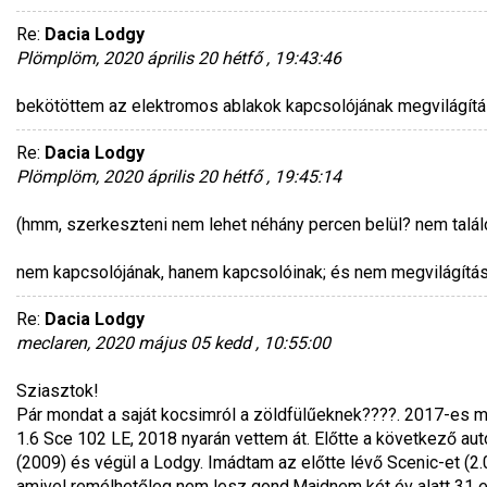
Re:
Dacia Lodgy
Plömplöm, 2020 április 20 hétfő , 19:43:46
bekötöttem az elektromos ablakok kapcsolójának megvilágítá
Re:
Dacia Lodgy
Plömplöm, 2020 április 20 hétfő , 19:45:14
(hmm, szerkeszteni nem lehet néhány percen belül? nem találo
nem kapcsolójának, hanem kapcsolóinak; és nem megvilágítás
Re:
Dacia Lodgy
meclaren, 2020 május 05 kedd , 10:55:00
Sziasztok!
Pár mondat a saját kocsimról a zöldfülűeknek????. 2017-es mod
1.6 Sce 102 LE, 2018 nyarán vettem át. Előtte a következő aut
(2009) és végül a Lodgy. Imádtam az előtte lévő Scenic-et (2.
amivel remélhetőleg nem lesz gond.Majdnem két év alatt 31 ez