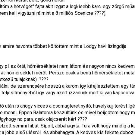
öm a hétvégét" fajta akit izgat a legkisebb karc, egy zörgő műa
m kell vigyázni rá mint a 8 milliós Scenicre ????).
 amire havonta többet költöttem mint a Lodgy havi lízingdíja
 így pl. az órát, hőmérsékletet nem látom és nagyon nincs kedve
 órát-hőmérséklet mérőt. Persze csak a benti hőmérsékletet mut
tkezű tulajoknak). ????
lni, de szerencsére hosszú a karom így kifejlesztettem egy táma
 teljesítményéből így vagy azért izzadunk mert ki van kapcsolva 
idő után is ahogy vicces a csomagteret nyitó, hüvelykujj törést íg
 menni. Éppen Balatonra készültünk és mivel beijedtem hogy mi b
Úgyhogy no para, csak olajcserét kér! ????
elzett semmi hibát. Sípolt, abbahagyta. Fura volt hogy mindig a 
a jobb első ülésről...és abbahagyta. A kedves kis fekete doboz 