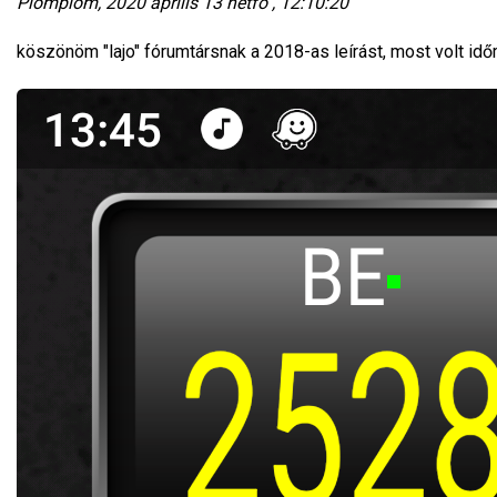
Plömplöm, 2020 április 13 hétfő , 12:10:20
köszönöm "lajo" fórumtársnak a 2018-as leírást, most volt id