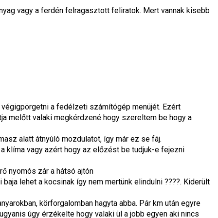
nyag vagy a ferdén felragasztott feliratok. Mert vannak kisebb
m végigpörgetni a fedélzeti számítógép menüjét. Ezért
atja melőtt valaki megkérdzené hogy szereltem be hogy a
sz alatt átnyúló mozdulatot, így már ez se fáj.
a klíma vagy azért hogy az előzést be tudjuk-e fejezni
érő nyomós zár a hátsó ajtón
aja lehet a kocsinak így nem mertünk elindulni ????. Kiderült
kanyarokban, körforgalomban hagyta abba. Pár km után egyre
ugyanis úgy érzékelte hogy valaki ül a jobb egyen aki nincs