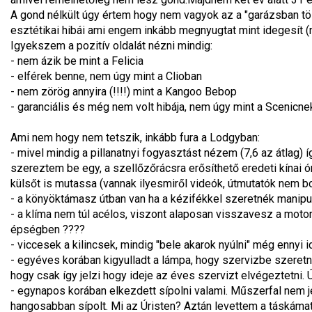
A gond nélkült úgy értem hogy nem vagyok az a "garázsban tölt
esztétikai hibái ami engem inkább megnyugtat mint idegesít (ne
Igyekszem a pozitív oldalát nézni mindig:
- nem ázik be mint a Felicia
- elférek benne, nem úgy mint a Clioban
- nem zörög annyira (!!!!) mint a Kangoo Bebop
- garanciális és még nem volt hibája, nem úgy mint a Scenicnek
Ami nem hogy nem tetszik, inkább fura a Lodgyban:
- mivel mindig a pillanatnyi fogyasztást nézem (7,6 az átlag)
szereztem be egy, a szellőzőrácsra erősíthető eredeti kínai
külsőt is mutassa (vannak ilyesmiről videók, útmutatók nem bo
- a könyöktámasz útban van ha a kézifékkel szeretnék manipulá
- a klíma nem túl acélos, viszont alaposan visszavesz a motor
épségben ????
- viccesek a kilincsek, mindig "bele akarok nyúlni" még ennyi 
- egyéves korában kigyulladt a lámpa, hogy szervizbe szeretne
hogy csak így jelzi hogy ideje az éves szervizt elvégeztetni. 
- egynapos korában elkezdett sípolni valami. Műszerfal nem j
hangosabban sípolt. Mi az Úristen? Aztán levettem a táskámat 