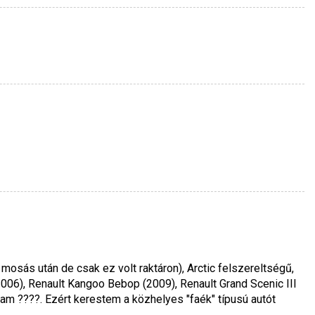
osás után de csak ez volt raktáron), Arctic felszereltségű,
2006), Renault Kangoo Bebop (2009), Renault Grand Scenic III
tam ????. Ezért kerestem a közhelyes "faék" típusú autót