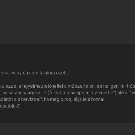
téma, vagy én nem találom őket...
aki ezzel a figyelmeztető jellel a műszerfalon, és ha igen, mi frás
t, ha narancsságra a jel (fekvő téglaalapben "szívgörbe") akkor
latot a szervizzel", ha meg piros, állja le azonnal..
csatolni?)