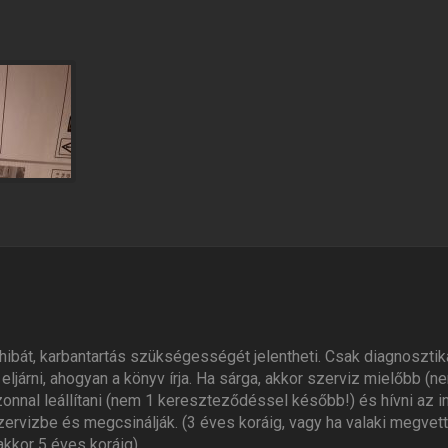
 hibát, karbantartás szükségességét jelentheti. Csak diagnosztik
l eljárni, ahogyan a könyv írja. Ha sárga, akkor szerviz mielőbb (
zonnal leállítani (nem 1 kereszteződéssel később!) és hívni az 
zervizbe és megcsinálják. (3 éves koráig, vagy ha valaki megvett
kkor 5 éves koráig).