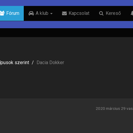
Fórum
A klub
Kapcsolat
Kereső
típusok szerint
Dacia Dokker
2020 március 29 vas