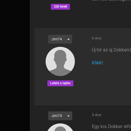
220 felett
6 éve
Jim74
Új hír az új Dokker
Klikk!
Lefelé a lejtőn
5 éve
Jim74
Egy kis Dokker infó