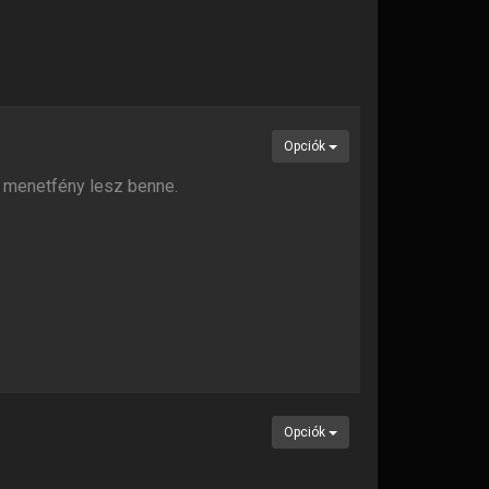
Opciók
li menetfény lesz benne.
Opciók