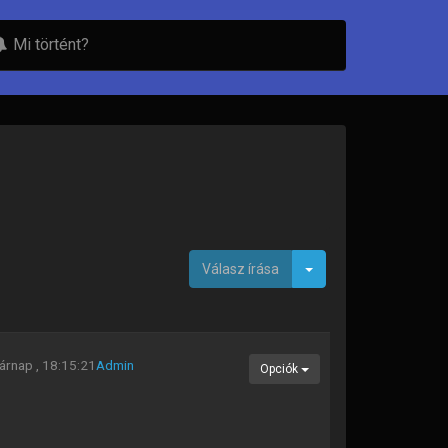
Mi történt?
Toggle Dropdown
Válasz írása
árnap , 18:15:21
Admin
Opciók