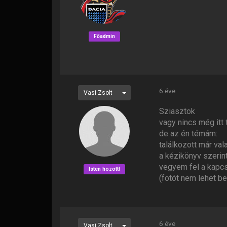
Főadmin
6 éve
Vasi Zsolt
Sziasztok
vagy nincs még itt 
de az én témám:
találkozott már val
a kézikönyv szerin
vegyem fel a kapcso
Isten hozott!
(fotót nem lehet be
6 éve
Vasi Zsolt