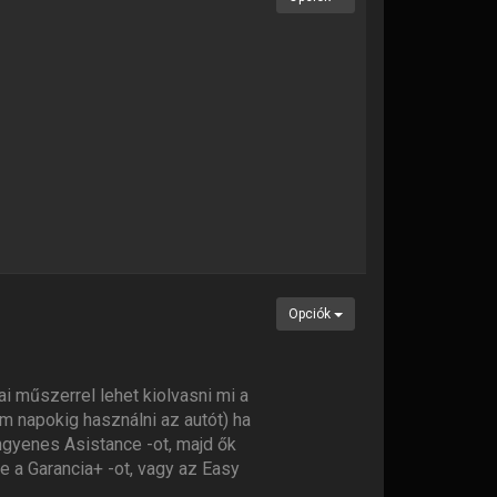
Opciók
ai műszerrel lehet kiolvasni mi a
nem napokig használni az autót) ha
ingyenes Asistance -ot, majd ők
e a Garancia+ -ot, vagy az Easy