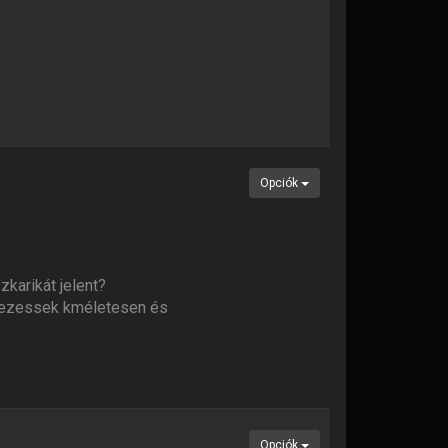
Opciók
zkarikát jelent?
 "vezessek kméletesen és
Opciók