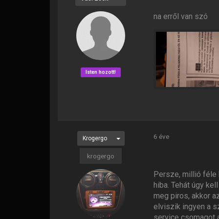
na erről van szó
Isten hozott!
6 éve
Krogergo
krogergo
Persze, millió féle
hiba. Tehát úgy kel
meg piros, akkor a
elviszik ingyen a s
service csomagot a