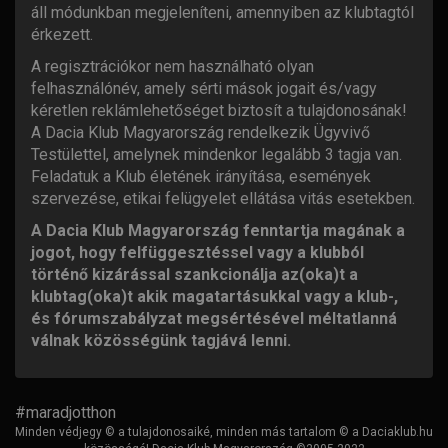
áll módunkban megjeleníteni, amennyiben az klubtagtól
érkezett.
A regisztrációkor nem használható olyan
felhasználónév, amely sérti mások jogait és/vagy
kéretlen reklámlehetőséget biztosít a tulajdonosának!
A Dacia Klub Magyarország rendelkezik Ügyvivő
Testülettel, amelynek mindenkor legalább 3 tagja van.
Feladatuk a Klub életének irányítása, események
szervezése, etikai felügyelet ellátása vitás esetekben.
A Dacia Klub Magyarország fenntartja magának a
jogot, hogy felfüggesztéssel vagy a klubból
történő kizárással szankcionálja az(oka)t a
klubtag(oka)t akik magatartásukkal vagy a klub-,
és fórumszabályzat megsértésével méltatlanná
válnak közösségünk tagjává lenni.
#maradjotthon
Minden védjegy © a tulajdonosaiké, minden más tartalom © a Daciaklub.hu