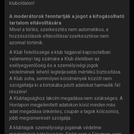
kluboldalon!
A moderátorok fenntartják a jogot a kifogásolható
tartalom eltávolítására
.
Mivel a törlés, szerkesztés nem automatikus, a
hozzászólások eltávolítása/szerkesztése nem
azonnal történik.
A Klub felelőssége a klub tagjaival kapcsolatban:
valamennyi tag számára a Klub életében az
esélyegyenlőség és a személyiségi jogok
védelmének lehető legteljesebb mértékű biztosítása.
A Klub soha, semmilyen körülmények között nem
szolgáltatja ki a birtokába jutott adatokat harmadik fél
részére!
A Klubtagsághoz lakcím megadása nem szükséges. A
Honlapon megjelenített adatokon kívül minden más
adat megadása önkéntes, csupán a tagok kölcsönös,
jobb megismerését szolgálja.
A klubtagok személyiségi jogainak védelme