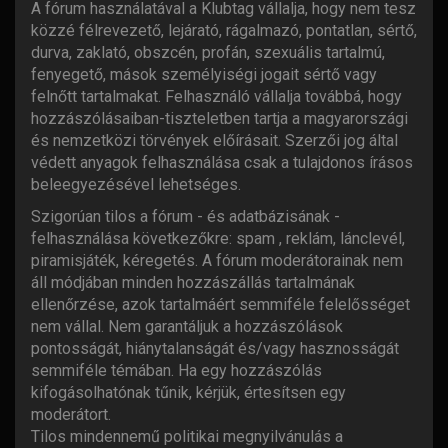
A fórum használatával a Klubtag vállalja, hogy nem tesz
közzé félrevezető, lejárató, rágalmazó, pontatlan, sértő,
durva, zaklató, obszcén, profán, szexuális tartalmú,
fenyegető, mások személyiségi jogait sértő vagy
felnőtt tartalmakat. Felhasználó vállalja továbbá, hogy
hozzászólásaiban-tiszteletben tartja a magyarországi
és nemzetközi törvények előírásait. Szerzői jog által
védett anyagok felhasználása csak a tulajdonos írásos
beleegyezésével lehetséges.
Szigorúan tilos a fórum - és adatbázisának -
felhasználása következőkre: spam , reklám, lánclevél,
piramisjáték, kéregetés. A fórum moderátorainak nem
áll módjában minden hozzászállás tartalmának
ellenőrzése, azok tartalmáért semmiféle felelősséget
nem vállal. Nem garantáljuk a hozzászólások
pontosságát, hiánytalanságát és/vagy hasznosságát
semmiféle témában. Ha egy hozzászólás
kifogásolhatónak tűnik, kérjük, értesítsen egy
moderátort.
Tilos mindennemű politikai megnyilvánulás a