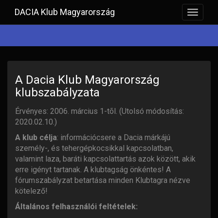
DACIA Klub Magyarország
Toggle
navigat
A Dacia Klub Magyarország
klubszabályzata
Érvényes: 2006. március 1-tõl. (Utolsó módosítás:
2020.02.10.)
A klub célja
: információcsere a Dacia márkájú
személy-, és tehergépkocsikkal kapcsolatban,
valamint laza, baráti kapcsolattartás azok között, akik
erre igényt tartanak. A klubtagság önkéntes! A
fórumszabályzat betartása minden Klubtagra nézve
kötelező!
Általános felhasználói feltételek: