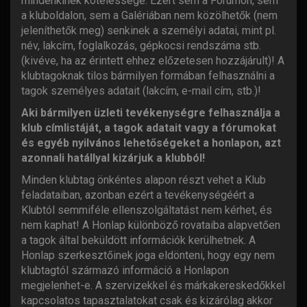
mindenkinek kötelessége. Ezért sem a Fórumon, sem
a kluboldalon, sem a Galériában nem közölhetők (nem
jeleníthetők meg) senkinek a személyi adatai, mint pl.
név, lakcím, foglalkozás, gépkocsi rendszáma stb.
(kivéve, ha az érintett ehhez előzetesen hozzájárult)! A
klubtagoknak tilos bármilyen formában felhasználni a
tagok személyes adatait (lakcím, e-mail cím, stb.)!
Aki bármilyen üzleti tevékenységre felhasználja a
klub címlistáját, a tagok adatait vagy a fórumokat
és egyéb nyilvános lehetőségeket a honlapon, azt
azonnali hatállyal kizárjuk a klubból!
Minden klubtag önkéntes alapon részt vehet a Klub
feladataiban, azonban ezért a tevékenységéért a
Klubtól semmiféle ellenszolgáltatást nem kérhet, és
nem kaphat! A Honlap különböző rovataiba alapvetően
a tagok által beküldött információk kerülhetnek. A
Honlap szerkesztőinek joga eldönteni, hogy egy nem
klubtagtól származó információ a Honlapon
megjelenhet-e. A szervizekkel és márkakereskedőkkel
kapcsolatos tapasztalatokat csak és kizárólag akkor