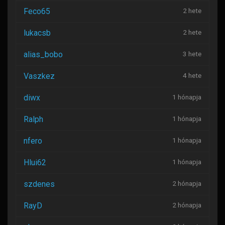
Feco65
2 hete
lukacsb
2 hete
alias_bobo
3 hete
Vaszkez
4 hete
diwx
1 hónapja
Ralph
1 hónapja
nfero
1 hónapja
Hlui62
1 hónapja
szdenes
2 hónapja
RayD
2 hónapja