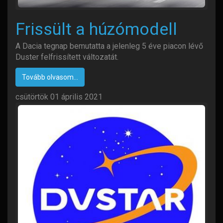
Frissült a húzómodell
A Dacia tegnap bemutatta a jelenleg 5 éve piacon lévő
Duster felfrissített változatát.
Tovább olvasom...
csütörtök 01 április 2021