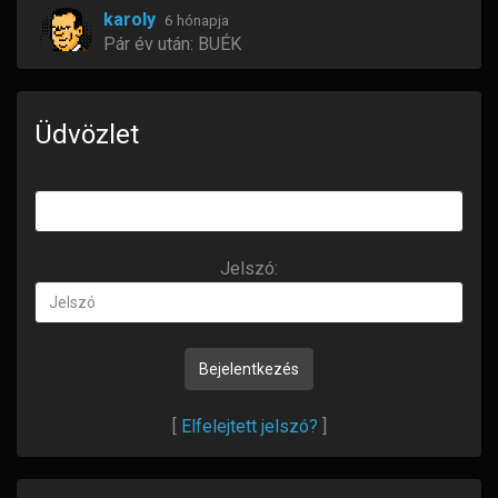
karoly
6 hónapja
Pár év után: BUÉK
Zolkabacsi
6 hónapja
BÚÉK Fiúk
Üdvözlet
Lecso
7 hónapja
Békés Boldog Új Esztendőt kívánunk
mindenkinek.
Jelszó:
R10Gordini
7 hónapja
Jelszó
Üdv!
Olcsó benzinben bővelkedő, békés,
nyugodtabb új évet kívánok, mindenkinek.
[
Elfelejtett jelszó?
]
R10Gordini
7 hónapja
Üdv!
Nagyon boldog, békés KARÁCSONYT kívánok