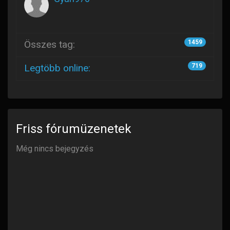
Összes tag:
1459
Legtöbb online:
719
Friss fórumüzenetek
Még nincs bejegyzés