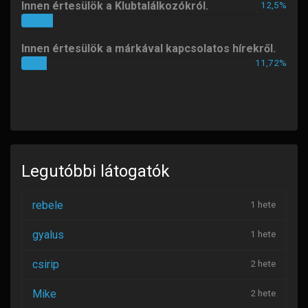
Innen értesülök a Klubtalálkozókról.
12,5%
12%
Összes üzenet
(723)
Innen értesülök a márkával kapcsolatos hírekről.
11,72%
11%
Legutóbbi látogatók
rebele
1 hete
gyalus
1 hete
csirip
2 hete
Mike
2 hete