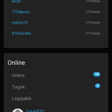
alvyn
2 hónapja
77Gabesz
2 hónapja
miklos72
3 hónapja
R10Gordini
4 hónapja
Online
Online
18
Tagok:
0
Legújabb:
Gyuri970