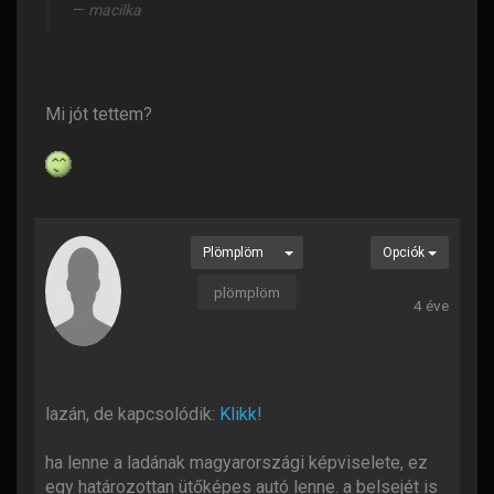
macilka
Mi jót tettem?
Plömplöm
Opciók
plömplöm
4 éve
lazán, de kapcsolódik:
Klikk!
ha lenne a ladának magyarországi képviselete, ez
egy határozottan ütőképes autó lenne. a belsejét is