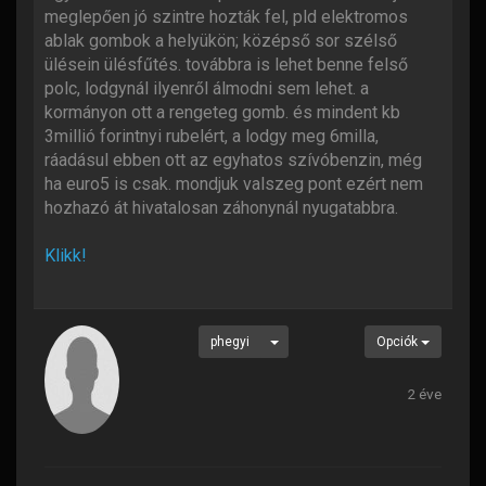
meglepően jó szintre hozták fel, pld elektromos
ablak gombok a helyükön; középső sor szélső
ülésein ülésfűtés. továbbra is lehet benne felső
polc, lodgynál ilyenről álmodni sem lehet. a
kormányon ott a rengeteg gomb. és mindent kb
3millió forintnyi rubelért, a lodgy meg 6milla,
ráadásul ebben ott az egyhatos szívóbenzin, még
ha euro5 is csak. mondjuk valszeg pont ezért nem
hozhazó át hivatalosan záhonynál nyugatabbra.
Klikk!
phegyi
Opciók
2 éve