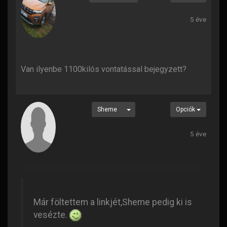
5 éve
Van ilyenbe 1100kilós vontatással bejegyzett?
Sheme
Opciók
5 éve
Már föltettem a linkjét,Sheme pedig ki is
vesézte.