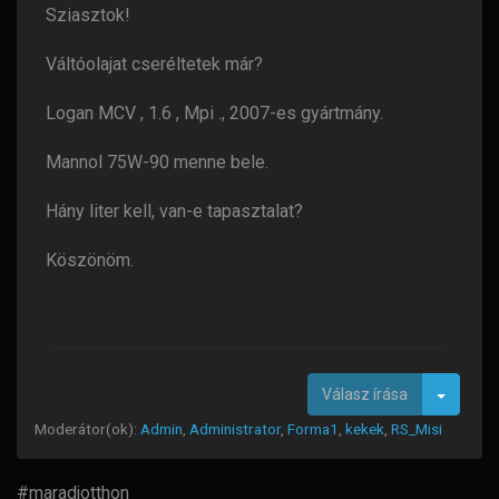
Sziasztok!
Váltóolajat cseréltetek már?
Logan MCV , 1.6 , Mpi ., 2007-es gyártmány.
Mannol 75W-90 menne bele.
Hány liter kell, van-e tapasztalat?
Köszönöm.
Toggle
Válasz írása
Moderátor(ok):
Admin
,
Administrator
,
Forma1
,
kekek
,
RS_Misi
#maradjotthon