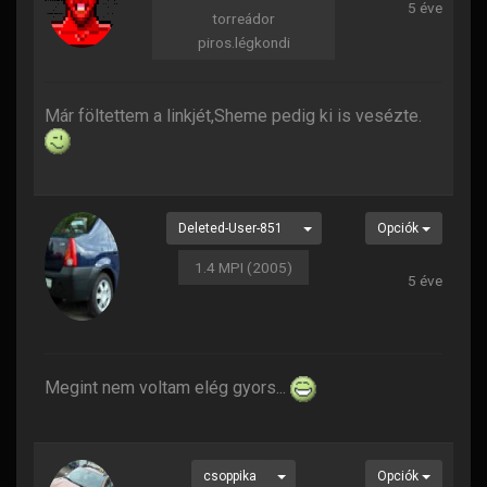
5 éve
torreádor
piros.légkondi
Már föltettem a linkjét,Sheme pedig ki is vesézte.
Deleted-User-851
Opciók
1.4 MPI (2005)
5 éve
Megint nem voltam elég gyors...
csoppika
Opciók