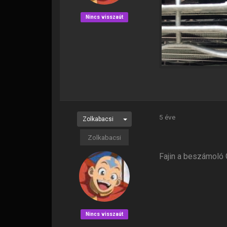
Nincs visszaút
5 éve
Zolkabacsi
Zolkabacsi
Fajin a beszámoló
Nincs visszaút