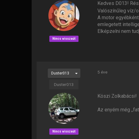
Kedves D013! Részb
Valószínűleg víz/o
A motor egyébként 
emlegetett intellig
Elképzelni nem tud
Nincs visszaút
5 éve
Duster013
Duster013
Köszi Zolkabácsi!
Az enyém még ,,fat
Nincs visszaút