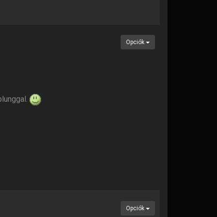
Opciók
plunggal.
Opciók