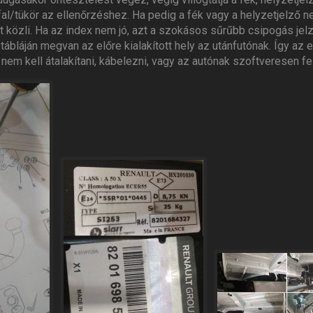
 fal/tükör az ellenőrzéshez. Ha pedig a fék vagy a helyzetjelző
 közli. Ha az index nem jó, azt a szokásos sűrűbb csipogás jelz
tábláján megvan az előre kialakított hely az utánfutónak. Így az e
em kell átalakítani, kábelezni, vagy az autónak szoftveresen fel