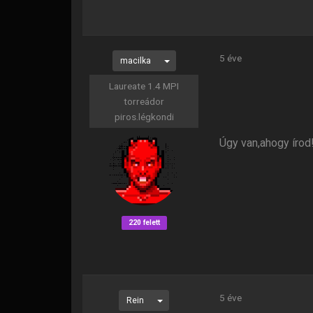
5 éve
macilka
Laureate 1.4 MPI
torreádor
piros.légkondi
Úgy van,ahogy írod
220 felett
5 éve
Rein