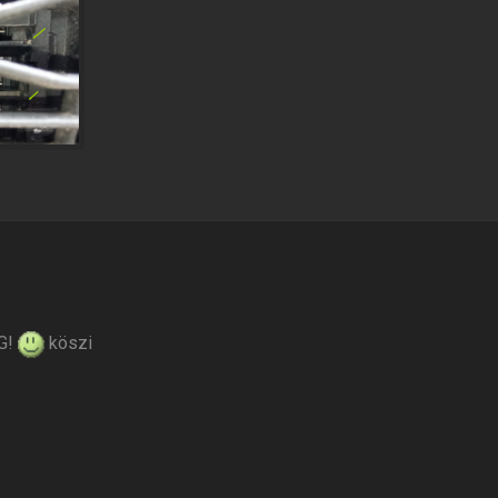
 G!
köszi