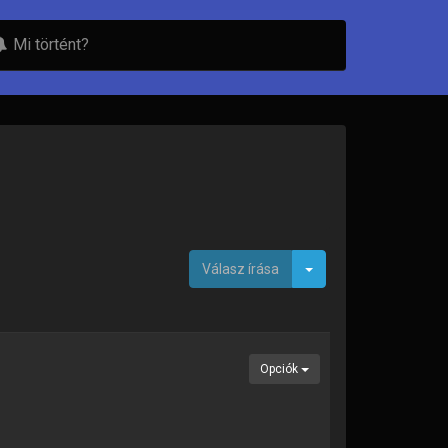
Mi történt?
Toggle Dropdown
Válasz írása
Opciók