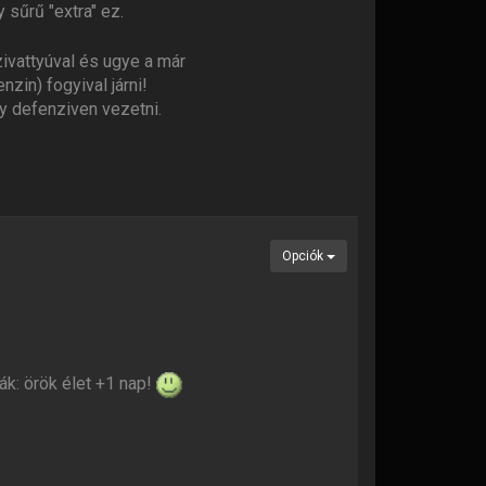
sűrű "extra" ez.
ivattyúval és ugye a már
zin) fogyival járni!
gy defenziven vezetni.
Opciók
k: örök élet +1 nap!