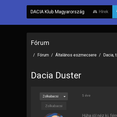
DACIA Klub Magyarország
Hírek
Fórum
Fórum
Általános eszmecsere
Dacia, 
Dacia Duster
5 éve
Zolkabacsi
Zolkabacsi
Húha jól néz ki, f