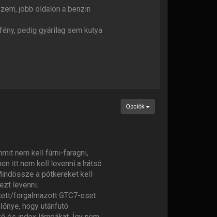
zem, jobb oldalon a benzin
 fény, pedig gyárilag sem kutya
Opciók
mit nem kell fúrni-faragni,
en itt nem kell levenni a hátsó
Mindössze a pótkereket kell
ezt levenni.
ített/forgalmazott GTC7-eset
lőnye, hogy utánfutó
lző és index lámpákat. Így nem