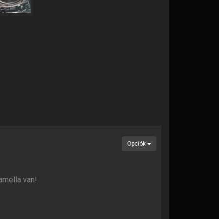
Opciók
amella van!