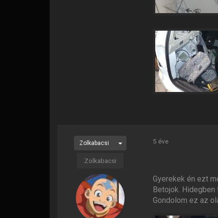
5 éve
Zolkabacsi
Zolkabacsi
Gyerekek én ezt mo
Betojok. Hidegben fu
Gondolom ez az olaj