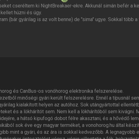
eket cseréltem ki NightBreakaer-ekre. Akkunál simán befér a ke
kellet húzni és úgy.
m (bár gyárilag is az volt benne) de "sima" ugye. Sokkal több a
orog és CanBus-os vonóhorog elektronika felszerelése.
etből minőségi gyári került felszerelésre. Ennél a típusnál sem
árilag kialakított helyen az autóhoz. Sok utángyártottal ellentétb
teket és a lökhárítót sem. Nem kell a lökhárítóból sem kivágni. 
idejére, a hátsó kipufogó dobot félre akasztani, és a hővédő lem
ikából sok éve egy magyar terméket, a vonohorog.hu által kész
ibb mint a gyári, és az ára is sokkal kedvezőbb. A legnagyobb e
ugásakor öntesztelést végez, végig villogtatja a fék, helyzetje