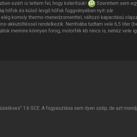
en ezért is tettem fel, hogy kiderítsük!
Szerintem sem egy 
laj hőfok és külső levgő hőfok függvényében nyit-zár.
elég komoly thermo-menedzsmenttel, változó kapacitású olajsz
ens-akkutöltéssel rendelkezik. Nemhiába tudtam vele 6,5 liter (ben
játok mennire könnyen forog, motorfék kb nincs is, nehéz vele í
üzeléses" 1.6 SCE. A fogyasztása sem ilyen szép, de azt mondjá