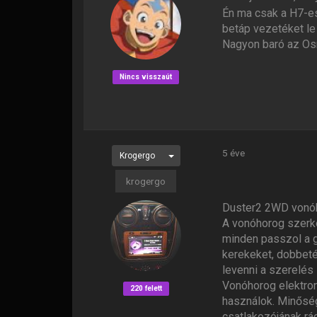
Én ma csak a H7-es
betáp vezetéket le 
Nagyon baró az Osra
Nincs visszaút
5 éve
Krogergo
krogergo
Duster2 2WD vonóh
A vonóhorog szerkez
minden passzol a gy
kerekeket, dobbeté
levenni a szerelés 
Vonóhorog elektron
220 felett
használok. Minőség
csatlakozójának rád