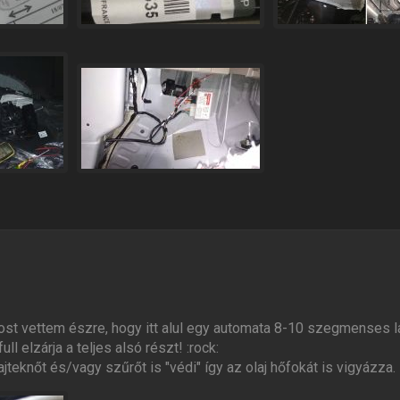
st vettem észre, hogy itt alul egy automata 8-10 szegmenses l
ll elzárja a teljes alsó részt! :rock:
teknőt és/vagy szűrőt is "védi" így az olaj hőfokát is vigyázza.