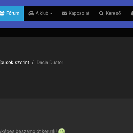
Fórum
A klub
Kapcsolat
Kereső
típusok szerint
Dacia Duster
ényképes beszámolót kérünk!