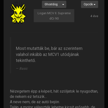
Ghostdog
Opciók
Logan MCV II. Supreme
4 éve
dCi 90
Most mutatták be, bár az szerintem
valahol inkább az MCV1 utódjának
tekinthető.
Basic
Nézegetem épp a képeit, hát szóljatok le nyugodtan,
de nekem ez tetszik...
A neve nem, de az autó bejön.
Talán, a motor választék lehetne kicsit erősebb, de