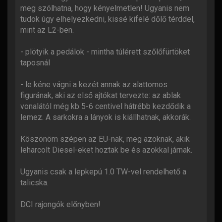
meg szólhatna, hogy kényelmetlen! Ugyanis nem
tudok úgy elhelyezkedni, kissé kifelé dőlő térddel,
mint az L2-ben.
- plötyik a pedálok - mintha túlérett szőlőfürtöket
taposnál
- le kéne vágni a kezét annak az alattomos
figurának, aki az első ajtókat tervezte: az ablak
vonalától még kb 5-6 centivel hátrébb kezdődik a
lemez. A sarkokra a lányok is kiállhatnak, akkorák.
Köszönöm szépen az EU-nak, meg azoknak, akik
leharcolt Diesel-eket hoztak be és azokkal járnak.
Ugyanis csak a lepkepú 1.0 TW-vel rendelhető a
talicska.
DCI rajongók előnyben!