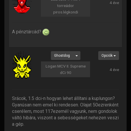
4 éve
torreádor
piros.légkondi
A pénztárcád?
Ghostdog
Opciók
Logan MCV II. Supreme
4 éve
dCi 90
Srácok, 1.5 dci-n hogyan lehet állítani a kuplungon?
Gyanúsan nem emel ki rendesen. Olajat 50ezrenként
cserélem, most 117ezernél vagyunk, nem gondolok
váltó hibára, viszont a sebességeket nehezen veszi
a gép.