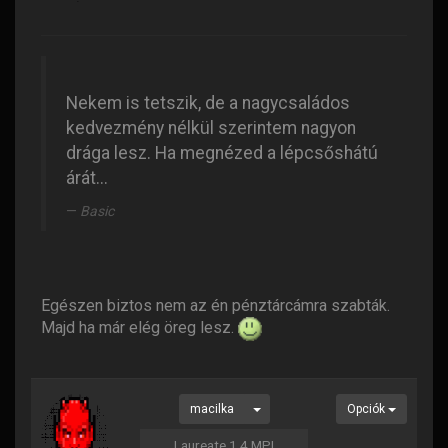
Nekem is tetszik, de a nagycsaládos
kedvezmény nélkül szerintem nagyon
drága lesz. Ha megnézed a lépcsőshátú
árát...
Basic
Egészen biztos nem az én pénztárcámra szabták.
Majd ha már elég öreg lesz.
macilka
Opciók
Laureate 1.4 MPI