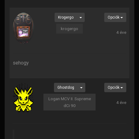
Krogergo
Opciók
krogergo
4 éve
sehogy
Ghostdog
Opciók
Logan MCV II. Supreme
4 éve
dCi 90