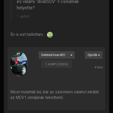
és valami "divatSUV"-t csinálnak
helyette?
gylaci
Én is ezt hallottam....
Deleted-User-851
Opciók
1.4 MPI (2005)
4 éve
Most mutatták be, bár az szerintem valahol inkább
az MCV1 utódjának tekinthető.