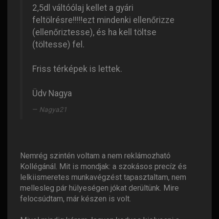
2,5dl váltóólaj kellet a gyári
feltölrésre!!!!!ezt mindenki ellenőrizze
(ellenőriztesse), és ha kell töltse
(töltesse) fel.
Friss térképek is lettek.
Üdv Nagya
Nagya21
Nemrég szintén voltam a nem reklámozható
Kollégánál. Mit is mondjak: a szokásos precíz és
lelkiismeretes munkavégzést tapasztaltam, nem
mellesleg pár hülyeségen jókat derültünk. Mire
felocsúdtam, már készen is volt.