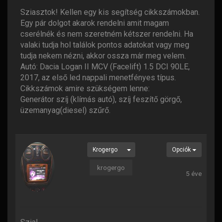
Sziasztok! Kellen egy kis segítség cikkszámokban.
Egy pár dolgot akarok rendelni amit magam
cserélnék és nem szeretném kétszer rendelni. Ha
valaki tudja hol találok pontos adatokat vagy meg
tudja nekem nézni, akkor ossza már meg velem.
Autó: Dacia Logan II MCV (Facelift) 1.5 DCI 90LE,
2017, az első led nappali menetfényes típus.
Cikkszámok amire szükségem lenne:
Generátor szíj (klímás autó), szíj feszítő görgő,
üzemanyag(diesel) szűrő.
Krogergo
Opciók
krogergo
5 éve