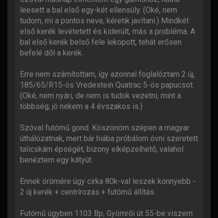
leesett a bal első egy-két ellensúly. (Oké, nem
tudom, mi a pontos neve, kéretik javítani.) Mindkét
első kerék levétetett és kiderült, más a probléma. A
bal első kerék belső fele lekopott, tehát erősen
befelé dől a kerék.
Erre nem számítottam, így azonnal foglalóztam 2 új,
185/65/R15-ös Vredestein Quatrac 5-ös papucsot.
(Oké, nem nyári, de nem is tudok vezetni, mint a
többség, jó nekem a 4 évszakos is.)
Szóval futómű gond. Köszönöm szépen a magyar
úthálózatnak, mert bár hiába próbálom óvni szeretett
talicskám épségét, bizony elképzelhető, valahol
benéztem egy kátyút.
Ennek örömére úgy cirka 80k-val leszek könnyebb -
2 új kerék + centrírozás + futómű állítás.
Futómű ügyben 1103 Bp, Gyömrői út 55-be viszem