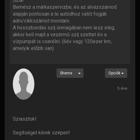
Szia!
Bemész a márkaszervizbe, és az alvázszámod
alapján pontosan a te autódhoz valót fogják
adni/cikkszámot mondani.
A hosszbordás szíj önmagában nem lesz elég,
akkor kell majd a vezérmű szíj szettet és a
vízpumpát is cserélni. (6év vagy 120ezer km,
amelyik előbb van)
Sheme
Opciók
5 éve
Sziasztok!
Segítséget kérek szépen!