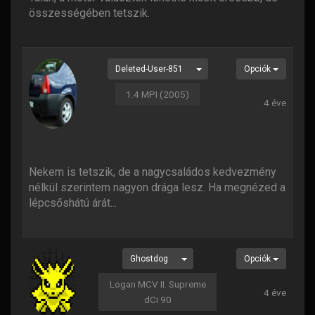
összességében tetszik.
Deleted-User-851
Opciók
1.4 MPI (2005)
4 éve
Nekem is tetszik, de a nagycsaládos kedvezmény
nélkül szerintem nagyon drága lesz. Ha megnézed a
lépcsőshátú árát...
Ghostdog
Opciók
Logan MCV II. Supreme
4 éve
dCi 90