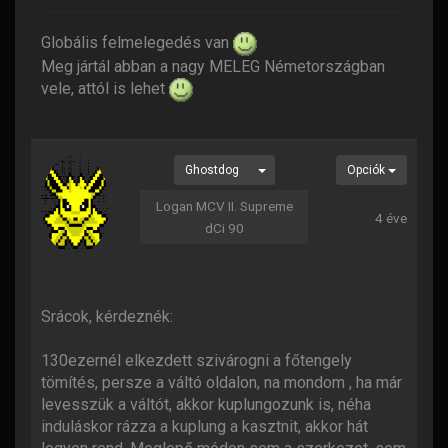
Globális felmelegedés van
Meg jártál abban a nagy MELEG Németországban
vele, attól is lehet
Ghostdog
Opciók
Logan MCV II. Supreme
4 éve
dCi 90
Srácok, kérdeznék:
130ezernél elkezdett szivárogni a főtengely
tömítés, persze a váltó oldalon, na mondom , ha már
levesszük a váltót, akkor kuplungozunk is, néha
induláskor rázza a kuplung a kasztnit, akkor hát