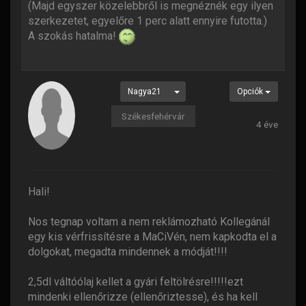
(Majd egyszer közelebbről is megnéznék egy ilyen
szerkezetet, egyelőre 1 perc alatt ennyire futotta.)
A szokás hatalma!
Nagya21
Opciók
Székesfehérvár
4 éve
Hali!
Nos tegnap voltam a nem reklámozható Kollegánál
egy kis vérfrissítésre a MaCiVén, nem kapkodta el a
dolgokat, megadta mindennek a módját!!!!
2,5dl váltóólaj kellet a gyári feltölrésre!!!!!ezt
mindenki ellenőrizze (ellenőriztesse), és ha kell