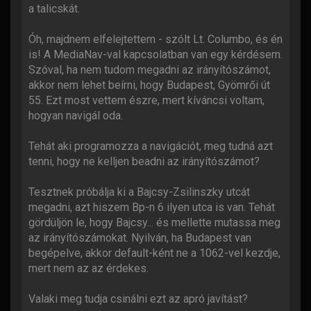
a talicskát.
Óh, majdnem elfelejtettem - szólt Lt. Columbo, és én
is! A MediaNav-val kapcsolatban van egy kérdésem.
Szóval, ha nem tudom megadni az irányítószámot,
akkor nem lehet beírni, hogy Budapest, Gyömrői út
55. Ezt most vettem észre, mert kíváncsi voltam,
hogyan navigál oda.
Tehát aki programozza a navigációt, meg tudná azt
tenni, hogy ne kelljen beadni az irányítószámot?
Tesztnek próbálja ki a Bajcsy-Zsilinszky utcát
megadni, azt hiszem Bp-n 6 ilyen utca is van. Tehát
gördüljön le, hogy Bajcsy... és mellette mutassa meg
az irányítószámokat. Nyilván, ha Budapest van
begépelve, akkor default-ként ne a 1062-vel kezdje,
mert nem az az érdekes.
Valaki meg tudja csinálni ezt az apró javítást?