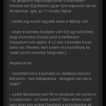
- az ablaktörlő bajuszkapcsolón 4 intervallum-
fokozat van (Egyébként ugyan ilyen kapcsoló van az
Arcana-ban, igaz, az 11 misibe fáj(na)
- mintha egy kicsit nagyobb lenne a lábhely elől
- végre a kormány középen van! Ezt úgy kell érteni,
hogy a kormány közepe pont a mellkasom
közepével esik egybe. A L2-ben a kormány kissé
balra van. (Neeem, nem estem rá a kormányra, ha
valaki viccet szeretne farigcsálni.)
Negatívumok:
- szerintem kicsi a kormány és ráadásul csúszós
bőrszerű - nem bálnapénisz - anyagból van, bár ki
tudja?!
- a jobb lábszáram nem fér el rendesen, túl széles a
középkonzol - ez kinek kellett? Nem értem, miért
nem lehet egy embert beültetni a prototípusba, az