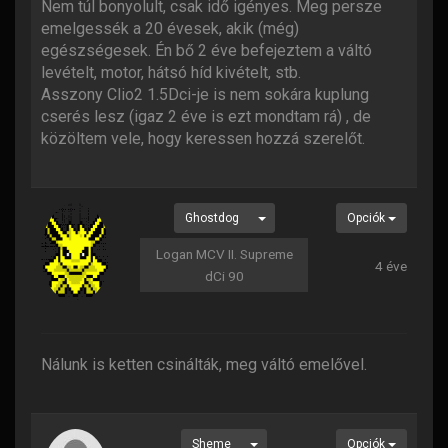
Nem túl bonyolult, csak idő igényes. Meg persze
emelgessék a 20 évesek, akik (még)
egészségesek. Én bő 2 éve befejeztem a váltó
levételt, motor, hátsó híd kivételt, stb.
Asszony Clio2 1.5Dci-je is nem sokára kuplung
cserés lesz (igaz 2 éve is ezt mondtam rá) , de
közöltem vele, hogy keressen hozzá szerelőt.
Ghostdog
Opciók
Logan MCV II. Supreme
4 éve
dCi 90
Nálunk is ketten csinálták, meg váltó emelővel.
Sheme
Opciók