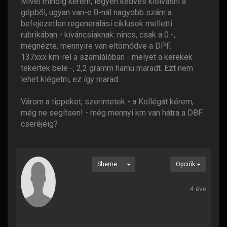
Mivel mindig kérem, legyen kedves kiolvasni a
gépből, ugyan van-e 0-nál nagyobb szám a
befejezetlen regenerálási ciklusok melletti
rubrikában - kíváncsiaknak: nincs, csak a 0 -,
megnézte, mennyire van eltömődve a DPF.
137xxx km-rel a számlálóban - melyet a kerekek
tekertek bele -, 2,2 gramm hamu maradt. Ezt nem
lehet kiégetni, ez így marad.
Várom a tippeket, szerintetek - a Kollégát kérem,
még ne segítsen! - még mennyi km van hátra a DBF
cseréjéig?
Sheme
Opciók
4 éve