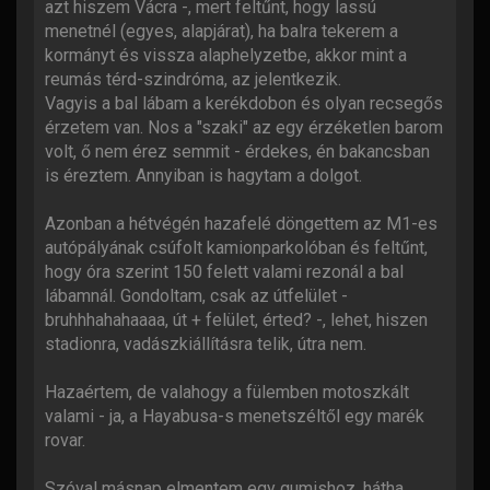
azt hiszem Vácra -, mert feltűnt, hogy lassú
menetnél (egyes, alapjárat), ha balra tekerem a
kormányt és vissza alaphelyzetbe, akkor mint a
reumás térd-szindróma, az jelentkezik.
Vagyis a bal lábam a kerékdobon és olyan recsegős
érzetem van. Nos a "szaki" az egy érzéketlen barom
volt, ő nem érez semmit - érdekes, én bakancsban
is éreztem. Annyiban is hagytam a dolgot.
Azonban a hétvégén hazafelé döngettem az M1-es
autópályának csúfolt kamionparkolóban és feltűnt,
hogy óra szerint 150 felett valami rezonál a bal
lábamnál. Gondoltam, csak az útfelület -
bruhhhahahaaaa, út + felület, érted? -, lehet, hiszen
stadionra, vadászkiállításra telik, útra nem.
Hazaértem, de valahogy a fülemben motoszkált
valami - ja, a Hayabusa-s menetszéltől egy marék
rovar.
Szóval másnap elmentem egy gumishoz, hátha